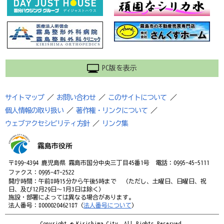
PC版を表示
サイトマップ
／
お問い合わせ
／
このサイトについて
／
個人情報の取り扱い
／
著作権・リンクについて
／
ウェブアクセシビリティ方針
／
リンク集
霧島市役所
〒899-4394 鹿児島県 霧島市国分中央三丁目45番1号 電話：0995-45-5111
ファクス：0995-47-2522
開庁時間：午前8時15分から午後5時まで （ただし、土曜日、日曜日、祝
日、及び12月29日～1月3日は除く）
施設・部署によっては異なる場合があります。
法人番号：8000020462187（
法人番号について
）
Copyright © Kirishima City. All Rights Reserved.