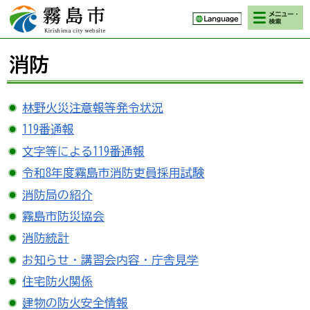
検索・メニ
霧島市 Kirishima
ュー
city website
消防
林野火災注意報等発令状況
119番通報
文字等による119番通報
令和8年度霧島市消防吏員採用試験
消防局の紹介
霧島市防災協会
消防統計
お知らせ・講習会内容・庁舎見学
住宅防火関係
建物の防火安全情報