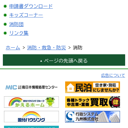
申請書ダウンロード
キッズコーナー
消防団
リンク集
ホーム
>
消防・救急・防災
> 消防
ページの先頭へ戻る
広告について