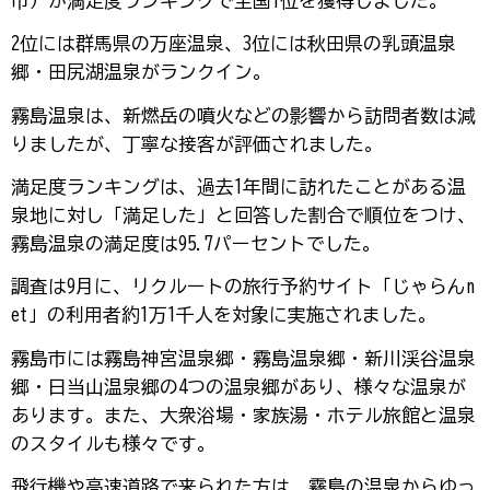
市）が満足度ランキングで全国1位を獲得しました。
2位には群馬県の万座温泉、3位には秋田県の乳頭温泉
郷・田尻湖温泉がランクイン。
霧島温泉は、新燃岳の噴火などの影響から訪問者数は減
りましたが、丁寧な接客が評価されました。
満足度ランキングは、過去1年間に訪れたことがある温
泉地に対し「満足した」と回答した割合で順位をつけ、
霧島温泉の満足度は95.7パーセントでした。
調査は9月に、リクルートの旅行予約サイト「じゃらんn
et」の利用者約1万1千人を対象に実施されました。
霧島市には霧島神宮温泉郷・霧島温泉郷・新川渓谷温泉
郷・日当山温泉郷の4つの温泉郷があり、様々な温泉が
あります。また、大衆浴場・家族湯・ホテル旅館と温泉
のスタイルも様々です。
飛行機や高速道路で来られた方は、霧島の温泉からゆっ