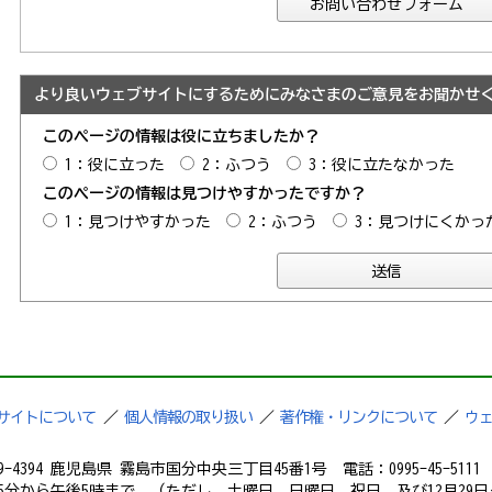
より良いウェブサイトにするためにみなさまのご意見をお聞かせ
このページの情報は役に立ちましたか？
1：役に立った
2：ふつう
3：役に立たなかった
このページの情報は見つけやすかったですか？
1：見つけやすかった
2：ふつう
3：見つけにくかっ
サイトについて
／
個人情報の取り扱い
／
著作権・リンクについて
／
ウ
9-4394 鹿児島県 霧島市国分中央三丁目45番1号 電話：0995-45-5111 フ
5分から午後5時まで （ただし、土曜日、日曜日、祝日、及び12月29日