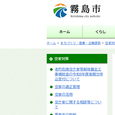
霧島市 Kirishima city
website
ホーム
くらし
ホーム
>
まちづくり・産業・企業誘致
>
空家対
空家対策
老朽危険空き家等解体撤去工
事補助金の令和8年度後期分申
込受付について
空家の適正管理
空家の活用
空き家に関する相談等につい
て
霧島市の取組