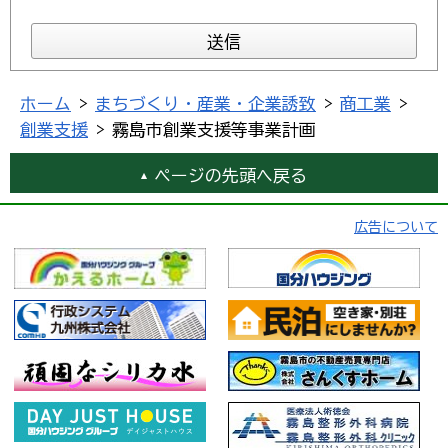
ホーム
>
まちづくり・産業・企業誘致
>
商工業
>
創業支援
> 霧島市創業支援等事業計画
ページの先頭へ戻る
広告について