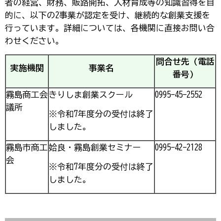
者の経営、財務、販路開拓、人材育成等の知識習得を目
的に、以下の2事業が認定を受け、継続的な創業支援を
行っています。詳細については、各機関に直接お問い合
わせください。
問合せ先（電話
実施機関
事業名
番号）
霧島商工会
きりしま創業スクール
0995-45-2552
議所
※令和7年度分の受付は終了
しました。
霧島市商工
姶良・霧島創業セミナー
0995-42-2128
会
※令和7年度分の受付は終了
しました。