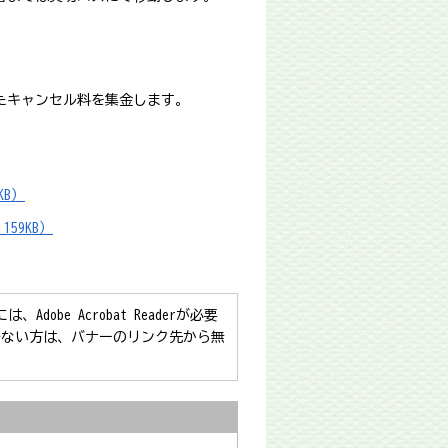
たキャンセル料を集金します。
。
KB）
59KB）
obe Acrobat Readerが必要
をお持ちでない方は、バナーのリンク先から無