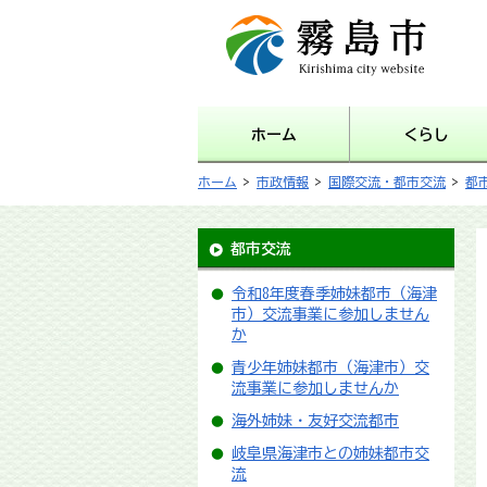
霧島市 Kirishima city
website
ホーム
くらし
ホーム
>
市政情報
>
国際交流・都市交流
>
都
都市交流
令和8年度春季姉妹都市（海津
市）交流事業に参加しません
か
青少年姉妹都市（海津市）交
流事業に参加しませんか
海外姉妹・友好交流都市
岐阜県海津市との姉妹都市交
流