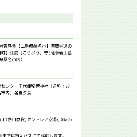
港着→昼食→【三重県桑名市】海蔵寺→道の
之内町】江扇［こうおう］寺(薩摩義士墓
重県桑名市内）
園センター→千代保稲荷神社（通称：お
市内）→各自夕食
(各自昼食)→セントレア空港(18時05
港着までは貸切バスにて移動します。