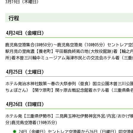
3月19日（木曜日）
行程
4月24日（金曜日）
鹿児島空港集合(8時50分)～鹿児島空港発（10時05分）→セントレア空
駅月見の里南濃→【養老町】平田靱負終焉の地(大牧役館跡)着→【輪
所)着→木曽三川輪中ミュージアム→海津市民との交流会→ホテル着（三
4月25日（土曜日）
ホテル発→治水神社散策～春の大祭参列（昼食）→国立公園木曽三川公
ちょぼさん）→【関ケ原町】関ヶ原古戦記念館着→ホテル着（三重県桑名
4月26日（日曜日）
ホテル発→【三重県伊勢市】二見興玉神社→伊勢神宮外宮/内宮/おかげ横丁
分)→鹿児島空港着(19時35分)
24日（金曜日）セントレア空港着から26日（日曜日）同空