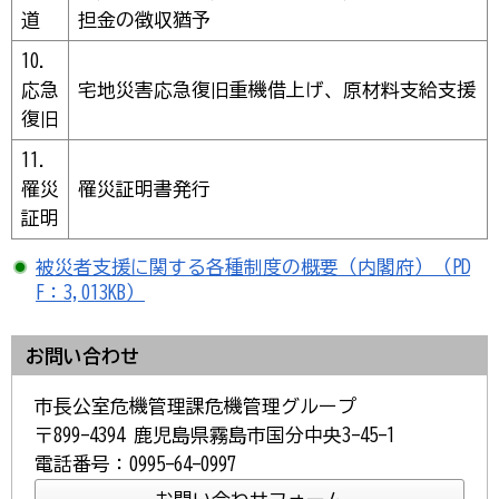
道
担金の徴収猶予
10.
応急
宅地災害応急復旧重機借上げ、原材料支給支援
復旧
11.
罹災
罹災証明書発行
証明
被災者支援に関する各種制度の概要（内閣府）（PD
F：3,013KB）
お問い合わせ
市長公室危機管理課危機管理グループ
〒899-4394 鹿児島県霧島市国分中央3-45-1
電話番号：0995-64-0997