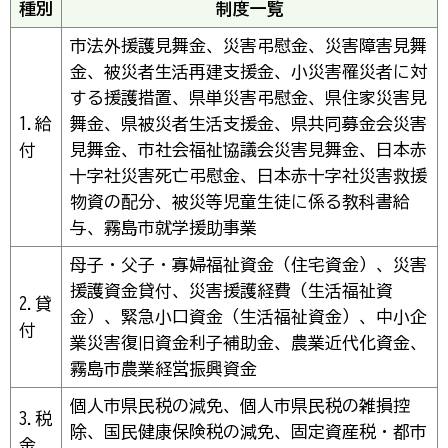
種別
制度一覧
市法外援護見舞金、災害弔慰金、災害障害見舞
金、被災者生活再建支援金、小災害罹災者に対
する援護措置、県単災害弔慰金、県住家災害見
1.給
舞金、県被災者生活支援金、県共同募金会災害
付
見舞金、市社会福祉協議会災害見舞金、日本赤
十字社災害死亡弔慰金、日本赤十字社災害救援
物資の配分、被災等児童生徒に係る教科書給
与、霧島市就学援助事業
母子・父子・寡婦福祉資金（住宅資金）、災害
援護資金貸付、災害援護経費（生活福祉資
2.貸
金）、緊急小口資金（生活福祉資金）、中小企
付
業災害復旧資金利子補助金、農業近代化資金、
霧島市農業経営振興資金
個人市県民税の減免、個人市県民税の雑損控
3.税
除、国民健康保険税の減免、固定資産税・都市
金