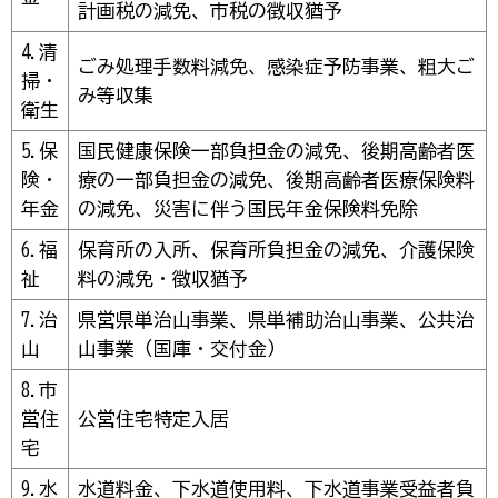
計画税の減免、市税の徴収猶予
4.清
ごみ処理手数料減免、感染症予防事業、粗大ご
掃・
み等収集
衛生
5.保
国民健康保険一部負担金の減免、後期高齢者医
険・
療の一部負担金の減免、後期高齢者医療保険料
年金
の減免、災害に伴う国民年金保険料免除
6.福
保育所の入所、保育所負担金の減免、介護保険
祉
料の減免・徴収猶予
7.治
県営県単治山事業、県単補助治山事業、公共治
山
山事業（国庫・交付金）
8.市
営住
公営住宅特定入居
宅
9.水
水道料金、下水道使用料、下水道事業受益者負