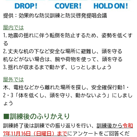
提供：効果的な防災訓練と防災啓発提唱会議
屋内では
1.地震の揺れに伴う転倒を防止するため、姿勢を低くす
る
2.丈夫な机の下など安全な場所に避難し、頭を守る
机などがない場合は、腕や荷物を使って、頭を守る
3.揺れが収まるまで動かず、じっとしましょう
屋外では
木、電柱などから離れた場所を探し、安全確保行動1・
2・3「体を低くし、頭を守り、動かないよう」にしまし
ょう
■訓練後のふりかえり
訓練終了後は訓練での振り返りを行い、
訓練後から
令和
7年11月16日（日曜日）まで
にアンケートをご回答くだ