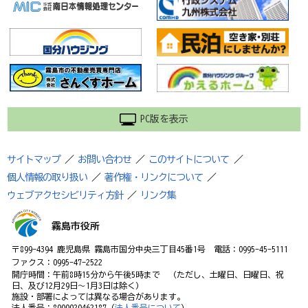
PC版を表示
サイトマップ
／
お問い合わせ
／
このサイトについて
／
個人情報の取り扱い
／
著作権・リンクについて
／
ウェブアクセシビリティ方針
／
リンク集
霧島市役所
〒899-4394 鹿児島県 霧島市国分中央三丁目45番1号 電話：0995-45-5111
ファクス：0995-47-2522
開庁時間：午前8時15分から午後5時まで （ただし、土曜日、日曜日、祝
日、及び12月29日～1月3日は除く）
施設・部署によっては異なる場合があります。
法人番号：8000020462187（
法人番号について
）