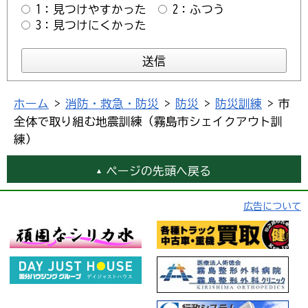
1：見つけやすかった
2：ふつう
3：見つけにくかった
ホーム
>
消防・救急・防災
>
防災
>
防災訓練
> 市
全体で取り組む地震訓練（霧島市シェイクアウト訓
練）
ページの先頭へ戻る
広告について