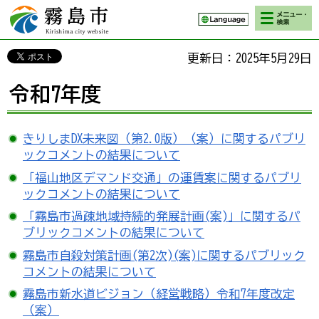
検索・メニ
霧島市 Kirishima
ュー
city website
更新日：2025年5月29日
令和7年度
きりしまDX未来図（第2.0版）（案）に関するパブリ
ックコメントの結果について
「福山地区デマンド交通」の運賃案に関するパブリ
ックコメントの結果について
「霧島市過疎地域持続的発展計画(案)」に関するパ
ブリックコメントの結果について
霧島市自殺対策計画(第2次)(案)に関するパブリック
コメントの結果について
霧島市新水道ビジョン（経営戦略）令和7年度改定
（案）