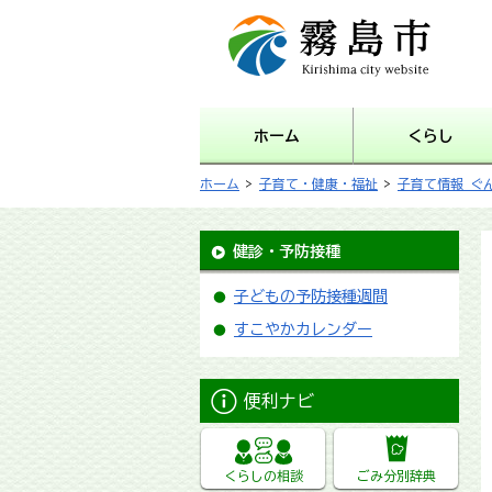
霧島市 Kirishima city
website
ホーム
くらし
ホーム
>
子育て・健康・福祉
>
子育て情報 ぐ
健診・予防接種
子どもの予防接種週間
すこやかカレンダー
便利ナビ
くらしの相談
ごみ分別辞典