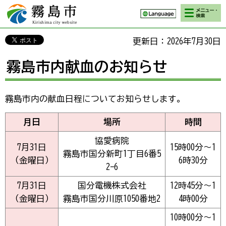
検索・メニ
霧島市 Kirishima
ュー
city website
更新日：2026年7月30日
霧島市内献血のお知らせ
霧島市内の献血日程についてお知らせします。
月日
場所
時間
協愛病院
7月31日
15時00分～1
霧島市国分新町1丁目6番5
（金曜日）
6時30分
2-6
7月31日
国分電機株式会社
12時45分～1
（金曜日）
霧島市国分川原1050番地2
4時00分
10時00分～1