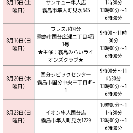
8月15日(土
サンキュー隼人店
1時30分
曜日)
霧島市隼人町見次545
13時00分～1
6時30分
フレスポ国分
9時00～11時
霧島市国分広瀬二丁目4番
8月16日(日
30分
1号
曜日)
13時00分～1
★主催：霧島みらいライ
6時00分
オンズクラブ★
9時00分～11
国分シビックセンター
8月20日(木
時30分
霧島市国分中央三丁目45-
曜日)
13時00分～1
1
6時00分
10時00分～1
8月23日(日
イオン隼人国分店
1時30分
曜日)
霧島市隼人町見次1229
13時00分～1
6時30分