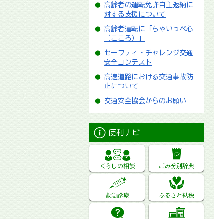
高齢者の運転免許自主返納に
対する支援について
高齢者運転に「ちゃいっぺ心
（こころ）」
セーフティ・チャレンジ交通
安全コンテスト
高速道路における交通事故防
止について
交通安全協会からのお願い
便利ナビ
くらしの相談
ごみ分別辞典
救急診療
ふるさと納税