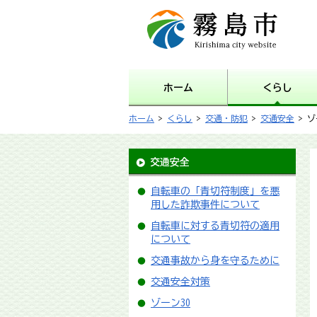
霧島市 Kirishima city
website
ホーム
くらし
ホーム
>
くらし
>
交通・防犯
>
交通安全
> ゾ
交通安全
自転車の「青切符制度」を悪
用した詐欺事件について
自転車に対する青切符の適用
について
交通事故から身を守るために
交通安全対策
ゾーン30