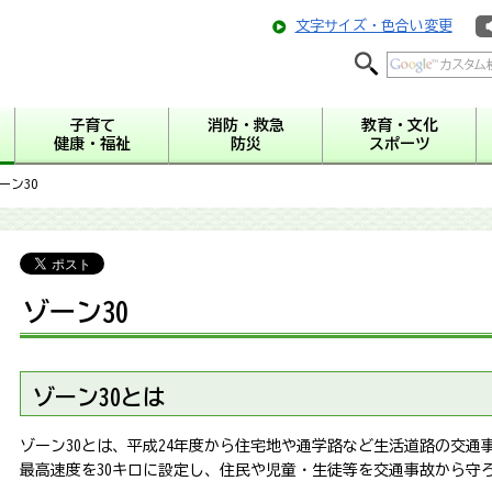
文字サイズ・色合い変更
子育て
消防・救急
教育・文化
健康・福祉
防災
スポーツ
ーン30
ゾーン30
ゾーン30とは
ゾーン30とは、平成24年度から住宅地や通学路など生活道路の交通
最高速度を30キロに設定し、住民や児童・生徒等を交通事故から守