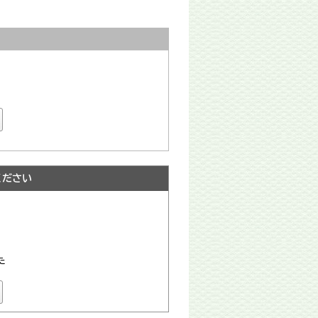
ください
た