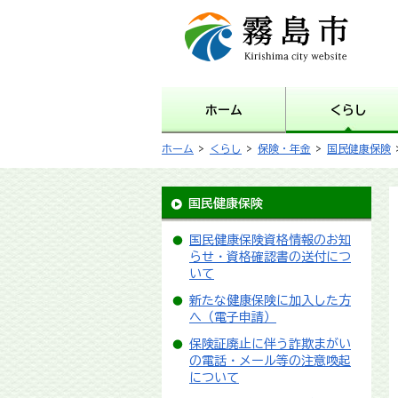
霧島市 Kirishima city
website
ホーム
くらし
ホーム
>
くらし
>
保険・年金
>
国民健康保険
国民健康保険
国民健康保険資格情報のお知
らせ・資格確認書の送付につ
いて
新たな健康保険に加入した方
へ（電子申請）
保険証廃止に伴う詐欺まがい
の電話・メール等の注意喚起
について