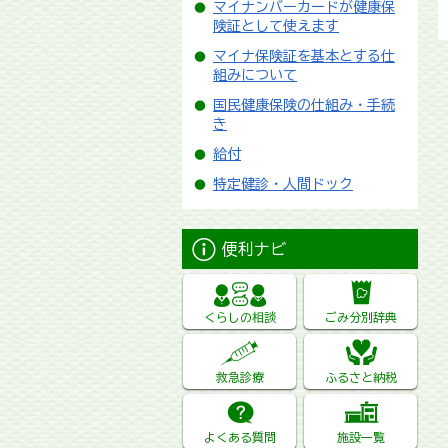
マイナンバーカードが健康保
険証として使えます
マイナ保険証を基本とする仕
組みについて
国民健康保険の仕組み・手続
き
給付
特定健診・人間ドック
便利ナビ
くらしの相談
ごみ分別辞典
救急診療
ふるさと納税
よくある質問
施設一覧