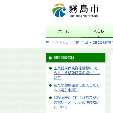
霧島市 Kirishima city
website
ホーム
くらし
ホーム
>
くらし
>
保険・年金
>
国民健康保険
国民健康保険
国民健康保険資格情報のお知
らせ・資格確認書の送付につ
いて
新たな健康保険に加入した方
へ（電子申請）
保険証廃止に伴う詐欺まがい
の電話・メール等の注意喚起
について