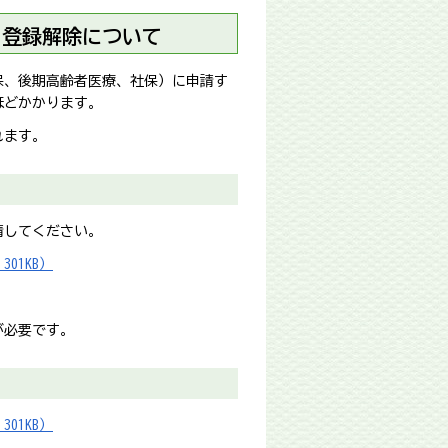
用登録解除について
保、後期高齢者医療、社保）に申請す
ほどかかります。
れます。
請してください。
01KB）
が必要です。
01KB）