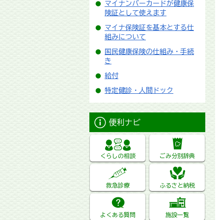
マイナンバーカードが健康保
険証として使えます
マイナ保険証を基本とする仕
組みについて
国民健康保険の仕組み・手続
き
給付
特定健診・人間ドック
便利ナビ
くらしの相談
ごみ分別辞典
救急診療
ふるさと納税
よくある質問
施設一覧