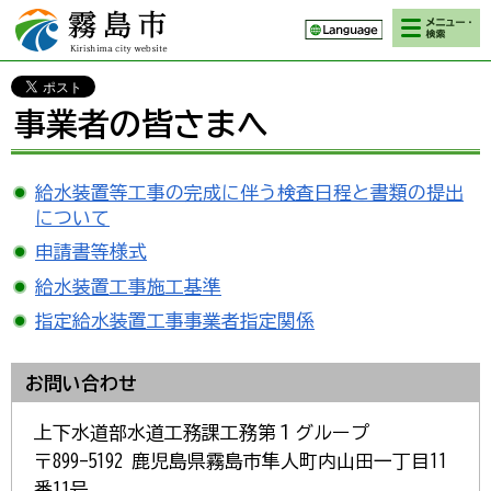
検索・メニ
霧島市 Kirishima
ュー
city website
事業者の皆さまへ
給水装置等工事の完成に伴う検査日程と書類の提出
について
申請書等様式
給水装置工事施工基準
指定給水装置工事事業者指定関係
お問い合わせ
上下水道部水道工務課工務第１グループ
〒899-5192 鹿児島県霧島市隼人町内山田一丁目11
番11号