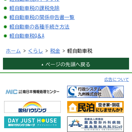
軽自動車税の課税免除
軽自動車税の関係申告書一覧
軽自動車の各種手続き方法
軽自動車税Q＆A
ホーム
>
くらし
>
税金
> 軽自動車税
ページの先頭へ戻る
広告について