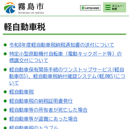
検索・メニ
霧島市 Kirishima
ュー
city website
軽自動車税
令和8年度軽自動車税納税通知書の送付について
特定小型原動機付自転車（電動キックボード等）の
標識交付について
軽自動車保有関係手続のワンストップサービス(軽自
動車OSS)、軽自動車税納付確認システム(軽JNKS)につ
いて
軽自動車税
軽自動車税の納税証明書発行
軽自動車等の所有者が死亡した場合
軽自動車等が盗難にあった場合
軽自動車税のトラブル