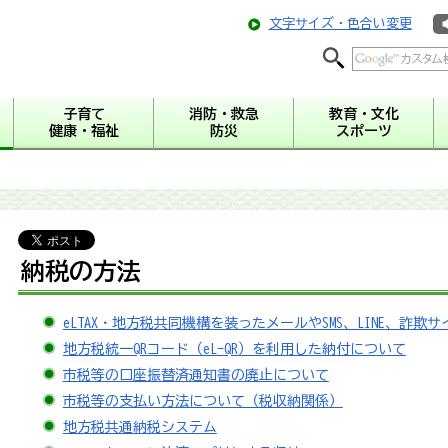
文字サイズ・色合い変更
子育て
消防・救急
教育・文化
健康・福祉
防災
スポーツ
納税の方法
eLTAX・地方税共同機構を装ったメールやSMS、LINE、詐
地方税統一QRコード（eL-QR）を利用した納付について
市税等の口座振替済通知書の廃止について
市税等の支払い方法について（税収納関係）
地方税共通納税システム