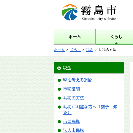
霧島市 Kirishima city
website
ホーム
くらし
ホーム
>
くらし
>
税金
> 納税の方法
税金
税を考える週間
市税証明
納税の方法
納税が困難な方へ（猶予・減
免）
市県民税
法人市民税