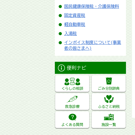
国民健康保険税・介護保険料
固定資産税
軽自動車税
入湯税
インボイス制度について(事業
者の皆さまへ)
便利ナビ
くらしの相談
ごみ分別辞典
救急診療
ふるさと納税
よくある質問
施設一覧