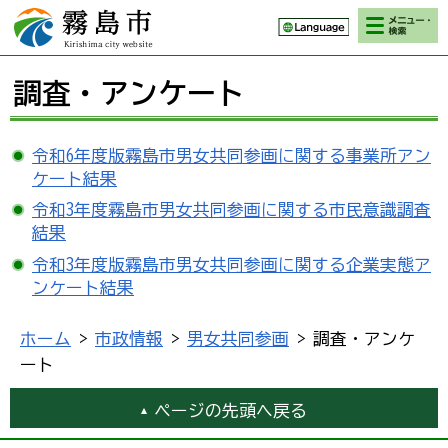
検索・メニ
霧島市 Kirishima
ュー
city website
調査・アンケート
令和6年度版霧島市男女共同参画に関する事業所アン
ケート結果
令和3年度霧島市男女共同参画に関する市民意識調査
結果
令和3年度版霧島市男女共同参画に関する企業実態ア
ンケート結果
ホーム
>
市政情報
>
男女共同参画
> 調査・アンケ
ート
ページの先頭へ戻る