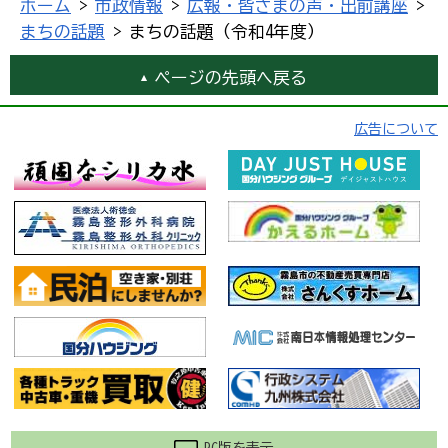
ホーム
>
市政情報
>
広報・皆さまの声・出前講座
>
まちの話題
> まちの話題（令和4年度）
ページの先頭へ戻る
広告について