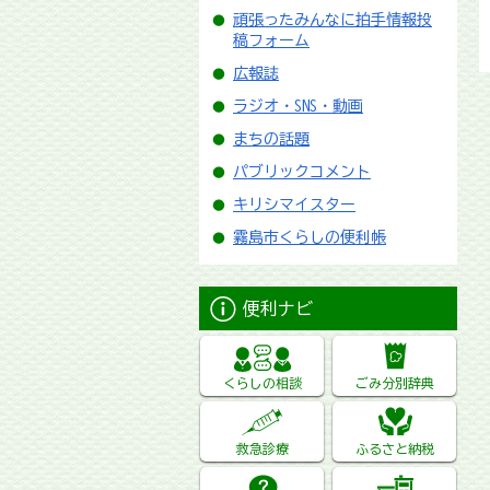
頑張ったみんなに拍手情報投
稿フォーム
広報誌
ラジオ・SNS・動画
まちの話題
パブリックコメント
キリシマイスター
霧島市くらしの便利帳
便利ナビ
くらしの相談
ごみ分別辞典
救急診療
ふるさと納税