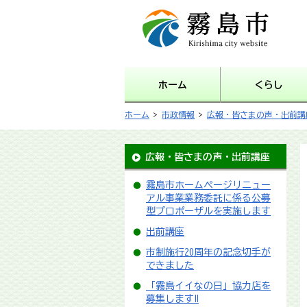
霧島市 Kirishima city
website
ホーム
くらし
ホーム
>
市政情報
>
広報・皆さまの声・出前講
広報・皆さまの声・出前講座
霧島市ホームページリニュー
アル事業業務委託に係る公募
型プロポーザルを実施します
出前講座
市制施行20周年の記念切手が
できました
「霧島イイなの日」協力店を
募集します‼