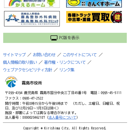
PC版を表示
サイトマップ
／
お問い合わせ
／
このサイトについて
／
個人情報の取り扱い
／
著作権・リンクについて
／
ウェブアクセシビリティ方針
／
リンク集
霧島市役所
〒899-4394 鹿児島県 霧島市国分中央三丁目45番1号 電話：0995-45-5111
ファクス：0995-47-2522
開庁時間：午前8時15分から午後5時まで （ただし、土曜日、日曜日、祝
日、及び12月29日～1月3日は除く）
施設・部署によっては異なる場合があります。
法人番号：8000020462187（
法人番号について
）
Copyright © Kirishima City. All Rights Reserved.