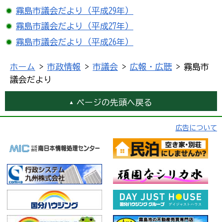
霧島市議会だより（平成29年）
霧島市議会だより（平成27年）
霧島市議会だより（平成26年）
ホーム
>
市政情報
>
市議会
>
広報・広聴
> 霧島市
議会だより
ページの先頭へ戻る
広告について