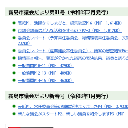
霧島市議会だより第81号（令和8年2月発行）
表紙P1、活躍きりしまびと、編集後記P16（PDF：1,614KB）
市議会議員はどんな活動をするの？P2-3（PDF：1,012KB）
委員会レポート（予算常任委員会、総務環境常任委員会、文教厚
232KB）
委員会レポート（産業建設常任委員会）、議案の審査結果P6-7（P
陳情審査報告、賛否が分かれた議案の表決結果、議員と語ろかいP8
一般質問P10-11（PDF：429KB）
一般質問P12-13（PDF：489KB）
一般質問P14-15（PDF：463KB）
霧島市議会だより新春号（令和8年1月発行）
表紙P1、常任委員会等の構成が決まりましたP4（PDF：3,933K
新たな議会がスタートP2、新しい議員を紹介しますP3（PDF：4,