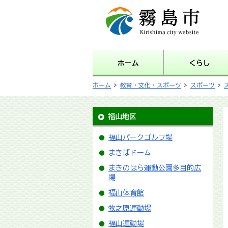
霧島市 Kirishima city
website
ホーム
くらし
ホーム
>
教育・文化・スポーツ
>
スポーツ
>
福山地区
福山パークゴルフ場
まきばドーム
まきのはら運動公園多目的広
場
福山体育館
牧之原運動場
福山運動場