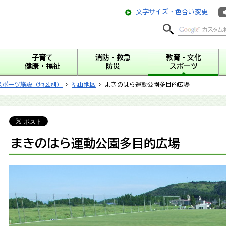
文字サイズ・色合い変更
子育て
消防・救急
教育・文化
健康・福祉
防災
スポーツ
スポーツ施設（地区別）
>
福山地区
> まきのはら運動公園多目的広場
まきのはら運動公園多目的広場