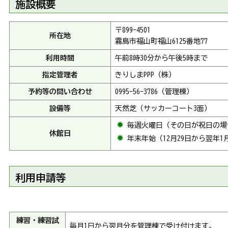
施設概要
〒899-4501
所在地
霧島市福山町福山6125番地77
利用時間
午前8時30分から午後5時まで
指定管理者
きりしまPPP（株）
予約等の問い合わせ
0995-56-3786（管理棟）
設備等
天然芝（サッカーコート3面）
毎週火曜日（その日が祝日の場
休館日
年末年始（12月29日から翌年1
利用申請等
練習・練習試
毎月1日から翌月分を管理棟で受け付けます。