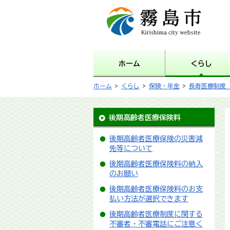
霧島市 Kirishima city
website
ホーム
くらし
ホーム
>
くらし
>
保険・年金
>
長寿医療制度
後期高齢者医療保険料
後期高齢者医療保険の災害減
免等について
後期高齢者医療保険料の納入
のお願い
後期高齢者医療保険料のお支
払い方法が選択できます
後期高齢者医療制度に関する
不審者・不審電話にご注意く