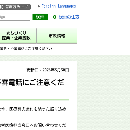
Foreign Languages
音声読み上げ
検索の仕方
まちづくり
市政情報
産業・企業誘致
不審者・不審電話にご注意ください
更新日：2026年3月30日
不審電話にご注意くだ
取や、医療費の還付を装った振り込め
齢者医療担当窓口へお問い合わせくだ