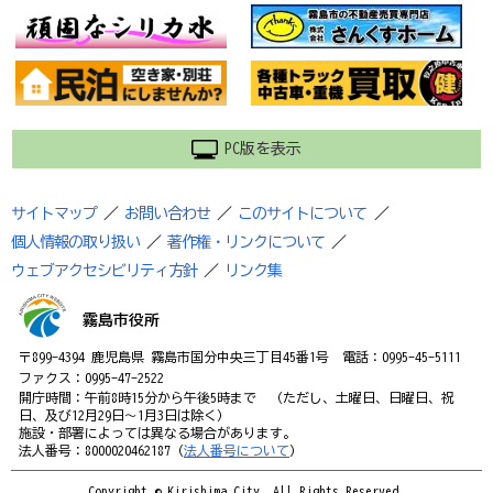
PC版を表示
サイトマップ
／
お問い合わせ
／
このサイトについて
／
個人情報の取り扱い
／
著作権・リンクについて
／
ウェブアクセシビリティ方針
／
リンク集
霧島市役所
〒899-4394 鹿児島県 霧島市国分中央三丁目45番1号 電話：0995-45-5111
ファクス：0995-47-2522
開庁時間：午前8時15分から午後5時まで （ただし、土曜日、日曜日、祝
日、及び12月29日～1月3日は除く）
施設・部署によっては異なる場合があります。
法人番号：8000020462187（
法人番号について
）
Copyright © Kirishima City. All Rights Reserved.