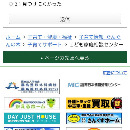
3：見つけにくかった
ホーム
>
子育て・健康・福祉
>
子育て情報 ぐんぐ
んの木
>
子育てサポート
> こども家庭相談センター
ページの先頭へ戻る
広告について