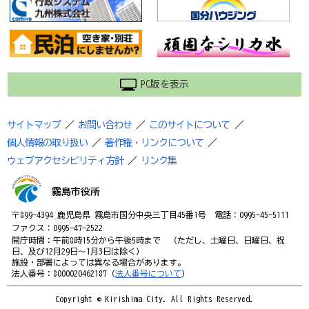
PC版を表示
サイトマップ
／
お問い合わせ
／
このサイトについて
／
個人情報の取り扱い
／
著作権・リンクについて
／
ウェブアクセシビリティ方針
／
リンク集
霧島市役所
〒899-4394 鹿児島県 霧島市国分中央三丁目45番1号 電話：0995-45-5111
ファクス：0995-47-2522
開庁時間：午前8時15分から午後5時まで （ただし、土曜日、日曜日、祝
日、及び12月29日～1月3日は除く）
施設・部署によっては異なる場合があります。
法人番号：8000020462187（
法人番号について
）
Copyright © Kirishima City. All Rights Reserved.