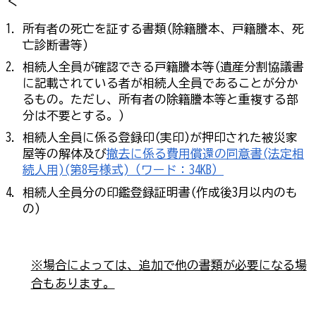
く
所有者の死亡を証する書類(除籍謄本、戸籍謄本、死
亡診断書等)
相続人全員が確認できる戸籍謄本等(遺産分割協議書
に記載されている者が相続人全員であることが分か
るもの。ただし、所有者の除籍謄本等と重複する部
分は不要とする。)
相続人全員に係る登録印(実印)が押印された被災家
屋等の解体及び
撤去に係る費用償還の同意書(法定相
続人用)(第8号様式)（ワード：34KB）
相続人全員分の印鑑登録証明書(作成後3月以内のも
の)
※場合によっては、追加で他の書類が必要になる場
合もあります。