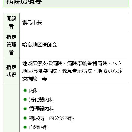
病院の概要
開設
霧島市長
者
指定
管理
姶良地区医師会
者
地域医療支援病院・病院群輪番制病院・へき
指定
地医療拠点病院・救急告示病院・地域がん診
状況
療病院 等
内科
消化器内科
循環器内科
糖尿病・内分泌内科
血液内科