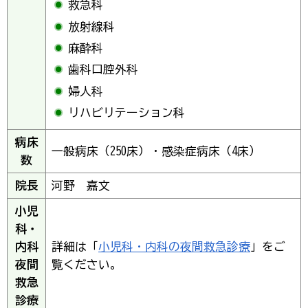
救急科
放射線科
麻酔科
歯科口腔外科
婦人科
リハビリテーション科
病床
一般病床（250床）・感染症病床（4床）
数
院長
河野 嘉文
小児
科・
内科
詳細は「
小児科・内科の夜間救急診療
」をご
夜間
覧ください。
救急
診療