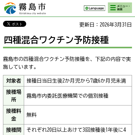
検索・メニ
霧島市 Kirishima
ュー
city website
更新日：2026年3月31日
四種混合ワクチン予防接種
霧島市の四種混合ワクチン予防接種を、下記の内容で実
施しています。
対象者
接種日当日生後2か月児から7歳6か月児未満
接種場
霧島市内委託医療機関での個別接種
所
接種料
無料
金
接種間
それぞれ20日以上あけて3回接種後1年後に4