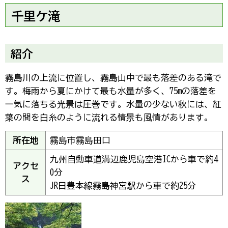
千里ケ滝
紹介
霧島川の上流に位置し、霧島山中で最も落差のある滝で
す。梅雨から夏にかけて最も水量が多く、75mの落差を
一気に落ちる光景は圧巻です。水量の少ない秋には、紅
葉の間を白糸のように流れる情景も風情があります。
所在地
霧島市霧島田口
九州自動車道溝辺鹿児島空港ICから車で約4
アクセ
0分
ス
JR日豊本線霧島神宮駅から車で約25分