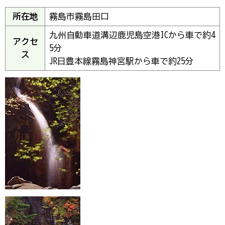
所在地
霧島市霧島田口
九州自動車道溝辺鹿児島空港ICから車で約4
アクセ
5分
ス
JR日豊本線霧島神宮駅から車で約25分