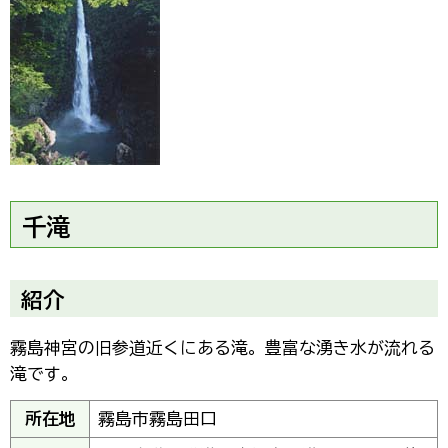
千滝
紹介
霧島神宮の旧参道近くにある滝。豊富な湧き水が流れる
滝です。
所在地
霧島市霧島田口