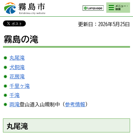
検索・メニ
霧島市 Kirishima
ュー
city website
更新日：2026年5月25日
霧島の滝
丸尾滝
犬飼滝
花房滝
千里ヶ滝
千滝
両滝
登山道入山規制中（
参考情報
）
丸尾滝