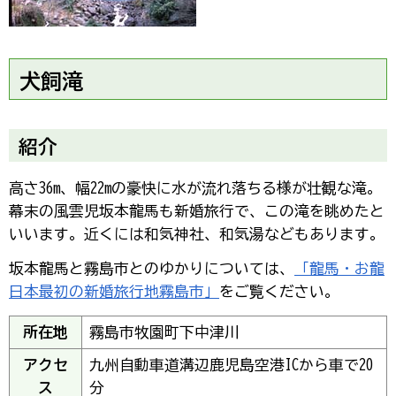
犬飼滝
紹介
高さ36m、幅22mの豪快に水が流れ落ちる様が壮観な滝。
幕末の風雲児坂本龍馬も新婚旅行で、この滝を眺めたと
いいます。近くには和気神社、和気湯などもあります。
坂本龍馬と霧島市とのゆかりについては、
「龍馬・お龍
日本最初の新婚旅行地霧島市」
をご覧ください。
所在地
霧島市牧園町下中津川
アクセ
九州自動車道溝辺鹿児島空港ICから車で20
ス
分