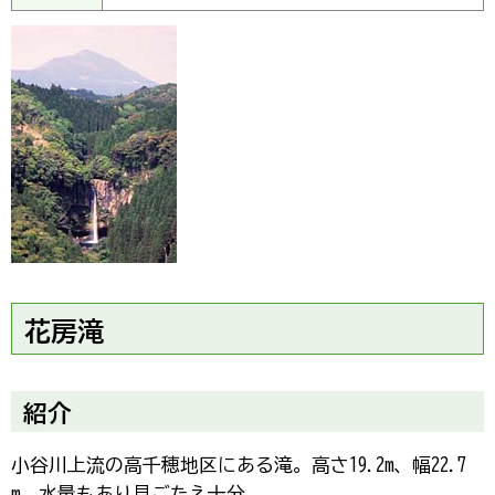
花房滝
紹介
小谷川上流の高千穂地区にある滝。高さ19.2m、幅22.7
m。水量もあり見ごたえ十分。