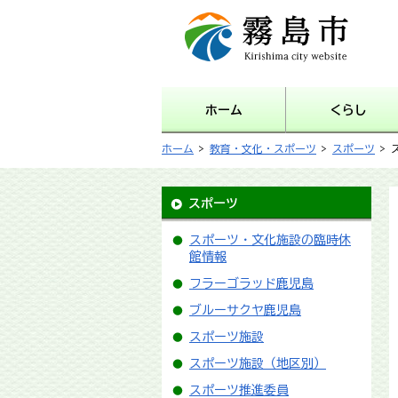
霧島市 Kirishima city
website
ホーム
くらし
ホーム
>
教育・文化・スポーツ
>
スポーツ
> 
スポーツ
スポーツ・文化施設の臨時休
館情報
フラーゴラッド鹿児島
ブルーサクヤ鹿児島
スポーツ施設
スポーツ施設（地区別）
スポーツ推進委員