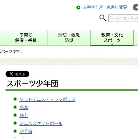
文字サイズ・色合い変更
子育て
消防・救急
教育・文化
健康・福祉
防災
スポーツ
スポーツ少年団
スポーツ少年団
ソフトテニス・トランポリン
水泳
陸上
ミニバスケットボール
空手道