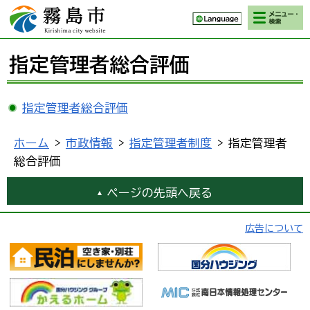
検索・メニ
霧島市 Kirishima
ュー
city website
指定管理者総合評価
指定管理者総合評価
ホーム
>
市政情報
>
指定管理者制度
> 指定管理者
総合評価
ページの先頭へ戻る
広告について