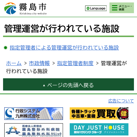
検索・メニ
霧島市 Kirishima
ュー
city website
管理運営が行われている施設
指定管理者による管理運営が行われている施設
ホーム
>
市政情報
>
指定管理者制度
> 管理運営が
行われている施設
ページの先頭へ戻る
広告について