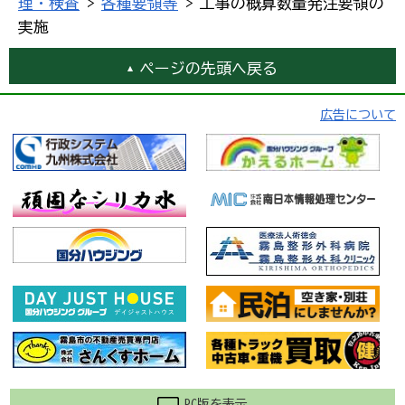
理・検査
>
各種要領等
> 工事の概算数量発注要領の
実施
ページの先頭へ戻る
広告について
PC版を表示