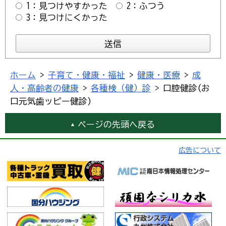
1：見つけやすかった
2：ふつう
3：見つけにくかった
ホーム
>
子育て・健康・福祉
>
健康・医療
>
成
人・高齢者の健康
>
各種検（健）診
> 口腔健診(お
口元気歯ッピー健診)
ページの先頭へ戻る
広告について