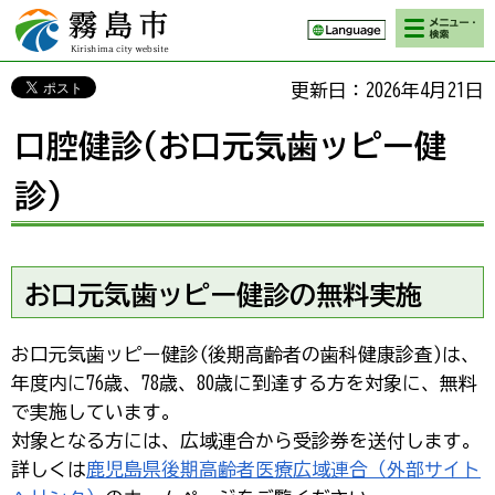
検索・メニ
霧島市 Kirishima
ュー
city website
更新日：2026年4月21日
口腔健診(お口元気歯ッピー健
診)
お口元気歯ッピー健診の無料実施
お口元気歯ッピー健診(後期高齢者の歯科健康診査)は、
年度内に76歳、78歳、80歳に到達する方を対象に、無料
で実施しています。
対象となる方には、広域連合から受診券を送付します。
詳しくは
鹿児島県後期高齢者医療広域連合（外部サイト