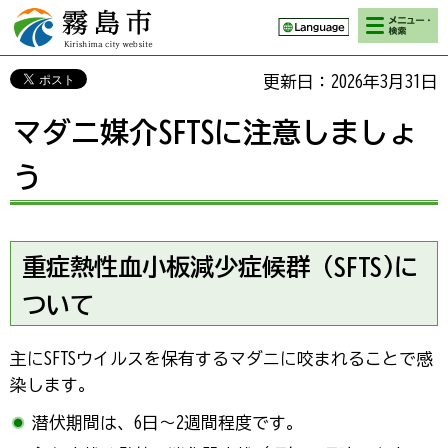
検索・メニ
霧島市 Kirishima
ュー
city website
更新日：2026年3月31日
マダニ媒介SFTSに注意しましょ
う
重症熱性血小板減少症候群（SFTS)に
ついて
主にSFTSウイルスを保有するマダニに咬まれることで感
染します。
潜伏期間は、6日～2週間程度です。