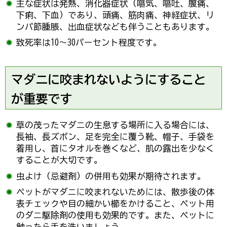
主な症状は発熱、消化器症状（嘔気、嘔吐、腹痛、
下痢、下血）であり、頭痛、筋肉痛、神経症状、リ
ンパ節腫脹、出血症状なども伴うこともあります。
致死率は10～30パーセント程度です。
マダニに咬まれないようにすること
が重要です
草の茂ったマダニの生息する場所に入る場合には、
長袖、長ズボン、足を完全に覆う靴、帽子、手袋を
着用し、首にタオルを巻くなど、肌の露出を少なく
することが大切です。
虫よけ（忌避剤）の併用も効果が期待されます。
ペットがマダニに咬まれないためには、散歩後の体
表チェックや目の細かい櫛をかけること、ペット用
のダニ駆除剤の使用も効果的です。また、ペットに
触ったら手を洗いましょう。