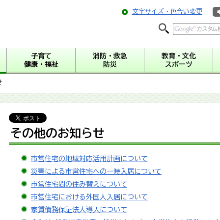
文字サイズ・色合い変更
子育て
消防・救急
教育・文化
健康・福祉
防災
スポーツ
せ
その他のお知らせ
市営住宅の地域対応活用計画について
災害による市営住宅への一時入居について
市営住宅間の住み替えについて
市営住宅における外国人入居について
家賃債務保証法人導入について