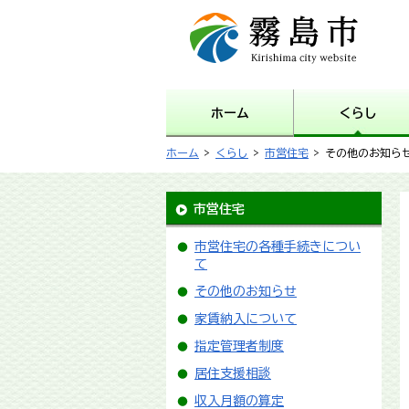
霧島市 Kirishima city
website
ホーム
くらし
ホーム
>
くらし
>
市営住宅
> その他のお知ら
市営住宅
市営住宅の各種手続きについ
て
その他のお知らせ
家賃納入について
指定管理者制度
居住支援相談
収入月額の算定