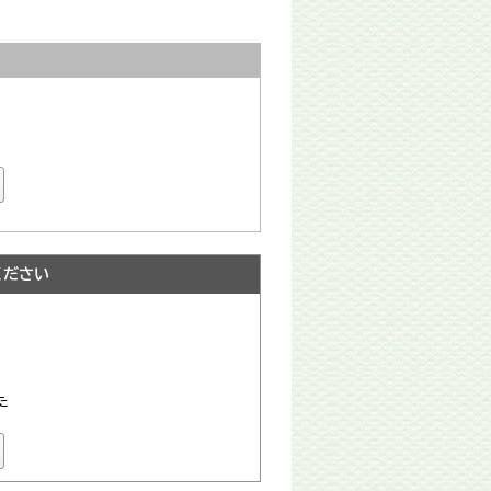
ください
た