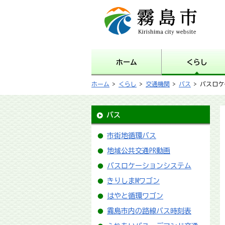
霧島市 Kirishima city
website
ホーム
くらし
ホーム
>
くらし
>
交通機関
>
バス
> バスロ
バス
市街地循環バス
地域公共交通PR動画
バスロケーションシステム
きりしまMワゴン
はやと循環ワゴン
霧島市内の路線バス時刻表