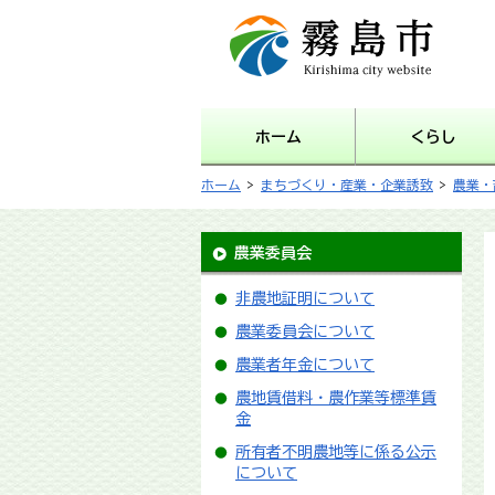
霧島市 Kirishima city
website
ホーム
くらし
ホーム
>
まちづくり・産業・企業誘致
>
農業・
農業委員会
非農地証明について
農業委員会について
農業者年金について
農地賃借料・農作業等標準賃
金
所有者不明農地等に係る公示
について