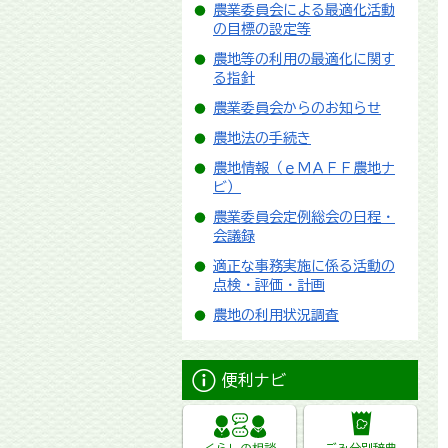
農業委員会による最適化活動
の目標の設定等
農地等の利用の最適化に関す
る指針
農業委員会からのお知らせ
農地法の手続き
農地情報（ｅＭＡＦＦ農地ナ
ビ）
農業委員会定例総会の日程・
会議録
適正な事務実施に係る活動の
点検・評価・計画
農地の利用状況調査
便利ナビ