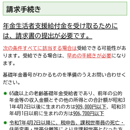
請求手続き
年金生活者支援給付金を受け取るために
は、請求書の提出が必要です。
次
の条件すべてに該当する場合は
受給できる可能性があ
ります。受給できる場合は、
早めの手続きが必要
になり
ます。
基礎年金番号がわかるものを準備のうえお問い合わせく
ださい。
65歳以上の老齢基礎年金受給者であり、前年の公的
年金等の収入金額とその他の所得との合計額が昭和3
1年4月2日以後に生まれの方は
909,000円以下
、昭和31
年4月1日以前に生まれの方は
906,700円以下
令和7年4月2日以降に、税申告、課税世帯員の死亡・
住所変更・世帯分離等により非課税世帯
となった方