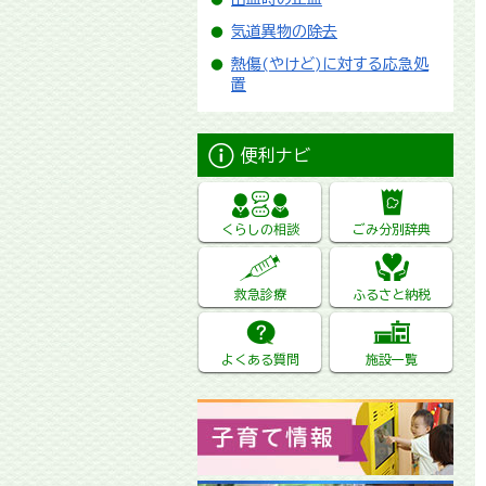
気道異物の除去
熱傷(やけど)に対する応急処
置
便利ナビ
くらしの相談
ごみ分別辞典
救急診療
ふるさと納税
よくある質問
施設一覧