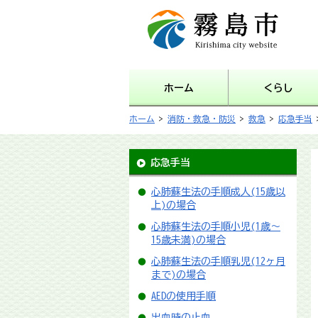
霧島市 Kirishima city
website
ホーム
くらし
ホーム
>
消防・救急・防災
>
救急
>
応急手当
応急手当
心肺蘇生法の手順成人(15歳以
上)の場合
心肺蘇生法の手順小児(1歳～
15歳未満)の場合
心肺蘇生法の手順乳児(12ヶ月
まで)の場合
AEDの使用手順
出血時の止血