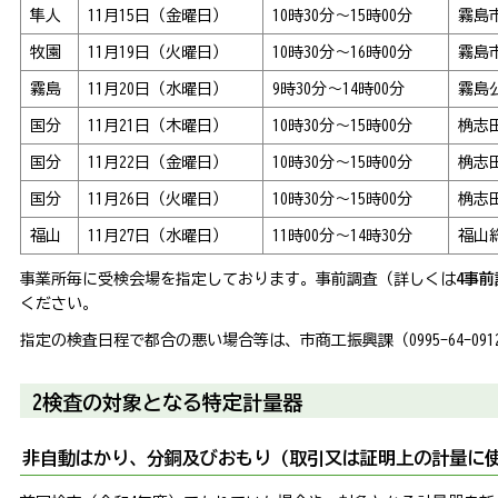
隼人
11月15日（金曜日）
10時30分～15時00分
霧島
牧園
11月19日（火曜日）
10時30分～16時00分
霧島
霧島
11月20日（水曜日）
9時30分～14時00分
霧島
国分
11月21日（木曜日）
10時30分～15時00分
桷志
国分
11月22日（金曜日）
10時30分～15時00分
桷志
国分
11月26日（火曜日）
10時30分～15時00分
桷志
福山
11月27日（水曜日）
11時00分～14時30分
福山
事業所毎に受検会場を指定しております。事前調査（詳しくは
4事前
ください。
指定の検査日程で都合の悪い場合等は、市商工振興課（0995-64-09
2検査の対象となる特定計量器
非自動はかり、分銅及びおもり（取引又は証明上の計量に