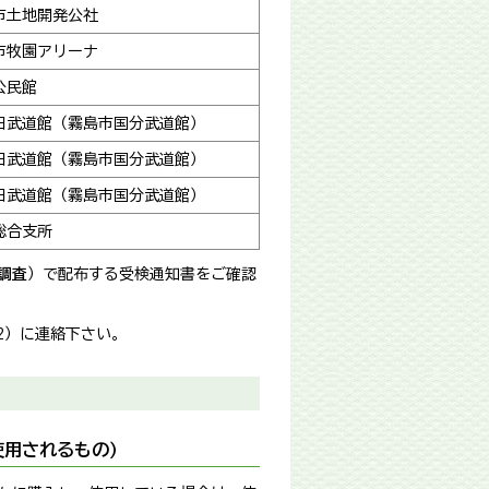
市土地開発公社
市牧園アリーナ
公民館
田武道館（霧島市国分武道館）
田武道館（霧島市国分武道館）
田武道館（霧島市国分武道館）
総合支所
調査
）で配布する受検通知書をご確認
12）に連絡下さい。
使用されるもの）