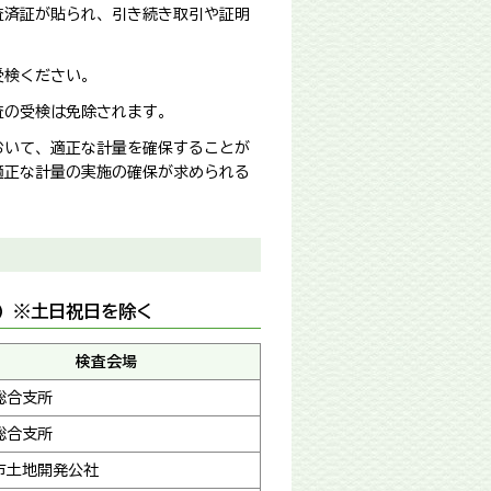
査済証が貼られ、引き続き取引や証明
受検ください。
査の受検は免除されます。
おいて、適正な計量を確保することが
適正な計量の実施の確保が求められる
日）※土日祝日を除く
検査会場
総合支所
総合支所
市土地開発公社