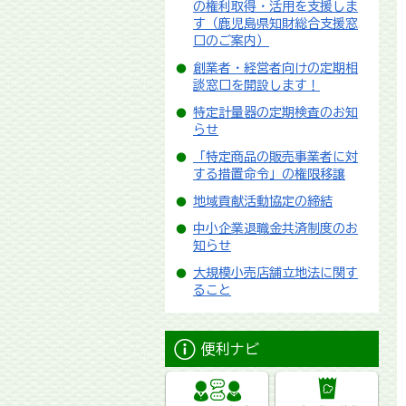
の権利取得・活用を支援しま
す（鹿児島県知財総合支援窓
口のご案内）
創業者・経営者向けの定期相
談窓口を開設します！
特定計量器の定期検査のお知
らせ
「特定商品の販売事業者に対
する措置命令」の権限移譲
地域貢献活動協定の締結
中小企業退職金共済制度のお
知らせ
大規模小売店舗立地法に関す
ること
便利ナビ