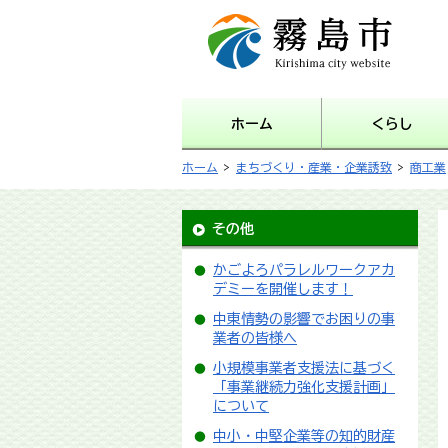
霧島市 Kirishima city
website
ホーム
くらし
ホーム
>
まちづくり・産業・企業誘致
>
商工業
その他
かごよろパラレルワークアカ
デミーを開催します！
中東情勢の影響でお困りの事
業者の皆様へ
小規模事業者支援法に基づく
「事業継続力強化支援計画」
について
中小・中堅企業等の知的財産