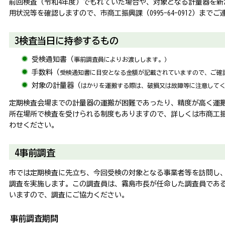
前回検査（令和4年度）でもれていた場合や、対象となる計量器を新
用状況等を確認しますので、市商工振興課（0995-64-0912）まで
3検査当日に持参するもの
受検通知書（
事前調査員によりお渡しします。）
手数料（
受検通知書に目安となる金額が記載されていますので、ご確
対象の計量器（
はかりを運搬する際は、破損又は故障等に注意して
定期検査会場までの計量器の運搬が困難であったり、精度が高く運
所在場所で検査を受けられる制度もありますので、詳しくは市商工振興課（
わせください。
4事前調査
市では定期検査に先立ち、今回受検の対象となる事業者等を訪問し
調査を実施します。この調査員は、霧島市長が任命した調査員であ
いますので、調査にご協力ください。
事前調査期間