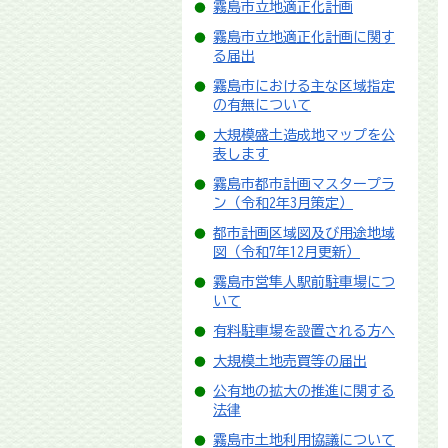
霧島市立地適正化計画
霧島市立地適正化計画に関す
る届出
霧島市における主な区域指定
の有無について
大規模盛土造成地マップを公
表します
霧島市都市計画マスタープラ
ン（令和2年3月策定）
都市計画区域図及び用途地域
図（令和7年12月更新）
霧島市営隼人駅前駐車場につ
いて
有料駐車場を設置される方へ
大規模土地売買等の届出
公有地の拡大の推進に関する
法律
霧島市土地利用協議について