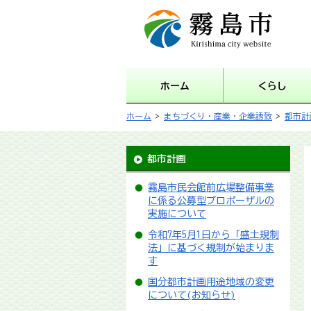
霧島市 Kirishima city
website
ホーム
くらし
ホーム
>
まちづくり・産業・企業誘致
>
都市計
都市計画
霧島市民会館前広場整備事業
に係る公募型プロポーザルの
実施について
令和7年5月1日から「盛土規制
法」に基づく規制が始まりま
す
国分都市計画用途地域の変更
について(お知らせ)