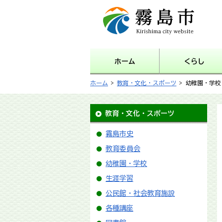
霧島市 Kirishima city
website
ホーム
くらし
ホーム
>
教育・文化・スポーツ
> 幼稚園・学校
教育・文化・スポーツ
霧島市史
教育委員会
幼稚園・学校
生涯学習
公民館・社会教育施設
各種講座