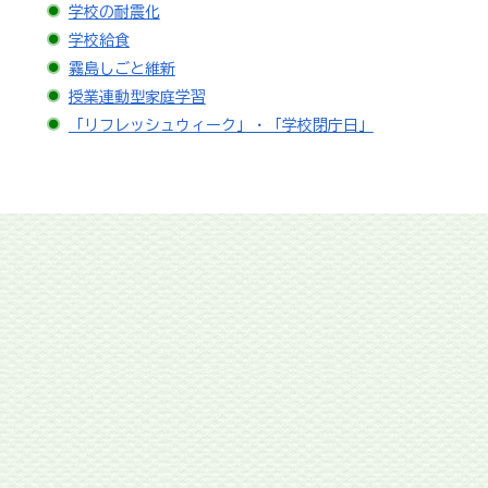
学校の耐震化
学校給食
霧島しごと維新
授業連動型家庭学習
「リフレッシュウィーク」・「学校閉庁日」