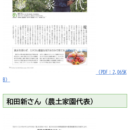
（PDF：2,065K
B）
和田新さん（農土家園代表）