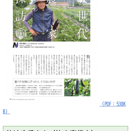
（PDF：538K
B）