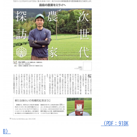
（PDF：918K
B）