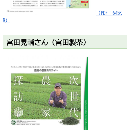
（PDF：645K
B）
宮田晃輔さん（宮田製茶）