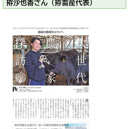
拵沙也香さん（拵畜産代表）