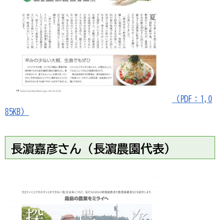
（PDF：1,0
85KB）
長濵嘉彦さん（長濵農園代表）