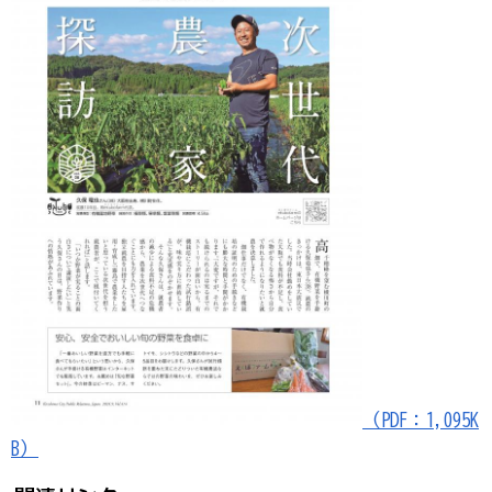
（PDF：1,095K
B）