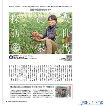
（PDF：1,307K