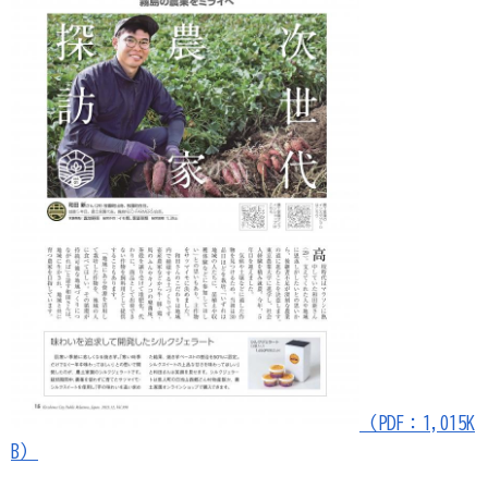
（PDF：1,015K
B）