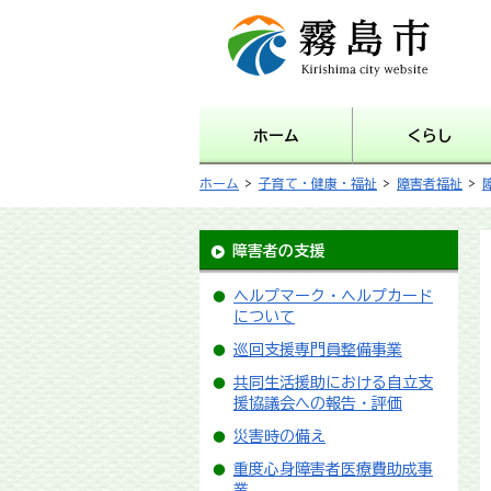
霧島市 Kirishima city
website
ホーム
くらし
ホーム
>
子育て・健康・福祉
>
障害者福祉
>
障害者の支援
ヘルプマーク・ヘルプカード
について
巡回支援専門員整備事業
共同生活援助における自立支
援協議会への報告・評価
災害時の備え
重度心身障害者医療費助成事
業