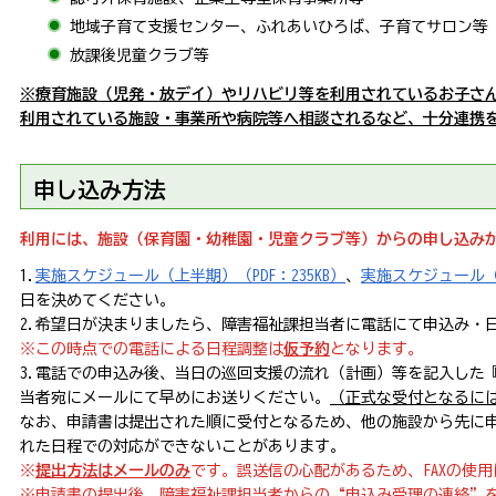
地域子育て支援センター、ふれあいひろば、子育てサロン等
放課後児童クラブ等
※療育施設（児発・放デイ）やリハビリ等を利用されているお子さ
利用されている施設・事業所や病院等へ相談されるなど、十分連携
申し込み方法
利用には、施設（保育園・幼稚園・児童クラブ等）からの申し込み
1.
実施スケジュール（上半期）（PDF：235KB）
、
実施スケジュール（下
日を決めてください。
2.希望日が決まりましたら、障害福祉課担当者に電話にて申込み・
※この時点での電話による日程調整は
仮予約
となります。
3.電話での申込み後、当日の巡回支援の流れ（計画）等を記入した
当者宛にメールにて早めにお送りください。
（正式な受付となるに
なお、申請書は提出された順に受付となるため、他の施設から先に
れた日程での対応ができないことがあります。
※
提出方法はメールのみ
です。誤送信の心配があるため、FAXの使
※申請書の提出後、障害福祉課
担当者か
らの“申込み受理の連絡”