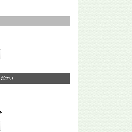
ください
た