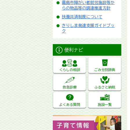
霧島市障がい者就労施設等か
らの物品等の調達推進方針
扶養共済制度について
きりしま発達支援ガイドブッ
ク
便利ナビ
くらしの相談
ごみ分別辞典
救急診療
ふるさと納税
よくある質問
施設一覧