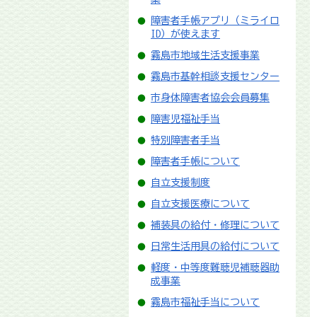
障害者手帳アプリ（ミライロ
ID）が使えます
霧島市地域生活支援事業
霧島市基幹相談支援センター
市身体障害者協会会員募集
障害児福祉手当
特別障害者手当
障害者手帳について
自立支援制度
自立支援医療について
補装具の給付・修理について
日常生活用具の給付について
軽度・中等度難聴児補聴器助
成事業
霧島市福祉手当について