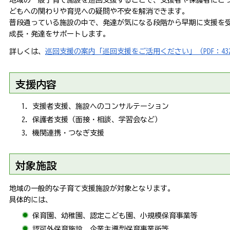
地域の一般子育て施設を巡回支援することで、支援者や保護者にと
どもへの関わりや育児への疑問や不安を解消できます。
普段通っている施設の中で、発達が気になる段階から早期に支援を
成長・発達をサポートします。
詳しくは、
巡回支援の案内「巡回支援をご活用ください」（PDF：432
支援内容
支援者支援、施設へのコンサルテーション
保護者支援（面接・相談、学習会など）
機関連携・つなぎ支援
対象施設
地域の一般的な子育て支援施設が対象となります。
具体的には、
保育園、幼稚園、認定こども園、小規模保育事業等
認可外保育施設、企業主導型保育事業所等