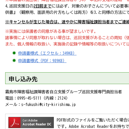
4.巡回支援日の
2日前まで
には必ず、対象のお子さんについて必要事
供書』（観察用、面談用の片方もしくは両方）を3.と同様の方法に
※キャンセルが生じた場合は、速やかに障害福祉課担当者までご連
※実施には保護者の同意がある事が望ましいです。
諸事情により同意が取れない場合は、巡回支援があることの周知（
また、個人情報の取扱い、実施後の記録や情報等の取扱いについて
申請書様式（エクセル：349KB）
申請書様式（PDF：989KB）
申し込み先
霧島市障害福祉課障害者自立支援グループ巡回支援専門員担当者
電話：
0995-45-5111
（内線：2124）
メール：s-fukushi@city-kirishima.jp
PDF形式のファイルをご覧いただく場合には、Ad
です。Adobe Acrobat Reader