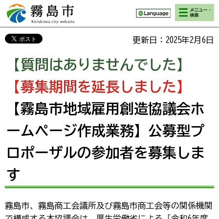
検索・メニ
霧島市 Kirishima
ュー
city website
更新日：2025年2月6日
【質問はありませんでした】
【募集期間を延長しました】
【霧島市地域雇用創造協議会ホ
ームページ作成業務】公募型プ
ロポーザルの参加者を募集しま
す
霧島市、霧島商工会議所及び霧島市商工会等の関係機関
で構成する本協議会は、厚生労働省による「令和6年度