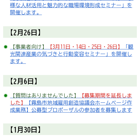
様な人材活用と魅力的な職場環境形成セミナー」を
開催します。
【2月26日】
【事業者向け】
【3月11日・14日・25日・26日】
「観
光関連産業の気づきと行動変容セミナー」を開催し
ます。
【2月6日】
【質問はありませんでした】
【募集期間を延長しま
した】
【霧島市地域雇用創造協議会ホームページ作
成業務】公募型プロポーザルの参加者を募集します
【1月30日】