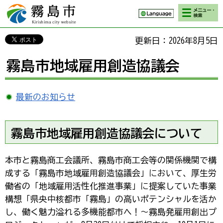
検索・メニ
霧島市 Kirishima
ュー
city website
更新日：2026年8月5日
霧島市地域雇用創造協議会
最新のお知らせ
霧島市地域雇用創造協議会について
本市と霧島商工会議所、霧島市商工会等の関係機関で構
成する「霧島市地域雇用創造協議会」において、厚生労
働省の「地域雇用活性化推進事業」に提案していた事業
構想「県央中核都市「霧島」の高いポテンシャルを活か
し、働く魅力溢れる多機能都市へ！～霧島発雇用創出プ