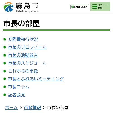
検索・メニ
霧島市 Kirishima
ュー
city website
市長の部屋
交際費執行状況
市長のプロフィール
市長の活動報告
市長のスケジュール
これからの市政
市長とふれあいミーティング
市長コラム
記者会見
ホーム
>
市政情報
> 市長の部屋