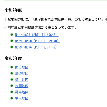
令和7年度
下記地図のNoは、「通学路合同点検結果一覧」のNoに対応していま
※前年度と地図掲載方法が変更となっています。
No1～No28（PDF：11,696KB）
No29～No58（PDF：11,993KB）
No59～No96（PDF：8,711KB）
令和6年度
国分地区
溝辺地区
横川地区
牧園地区
霧島地区
隼人地区