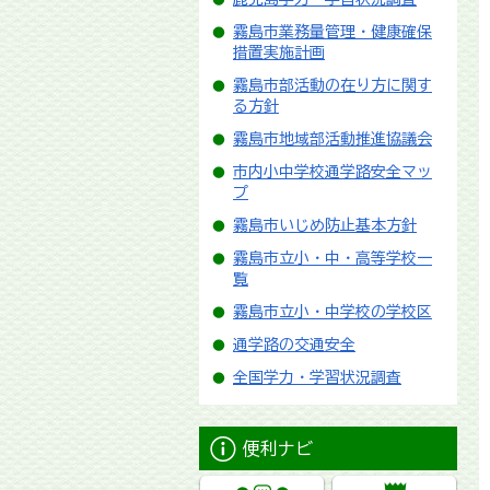
霧島市業務量管理・健康確保
措置実施計画
霧島市部活動の在り方に関す
る方針
霧島市地域部活動推進協議会
市内小中学校通学路安全マッ
プ
霧島市いじめ防止基本方針
霧島市立小・中・高等学校一
覧
霧島市立小・中学校の学校区
通学路の交通安全
全国学力・学習状況調査
便利ナビ