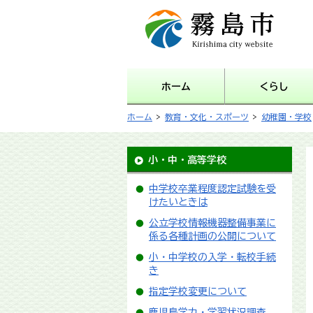
霧島市 Kirishima city
website
ホーム
くらし
ホーム
>
教育・文化・スポーツ
>
幼稚園・学校
小・中・高等学校
中学校卒業程度認定試験を受
けたいときは
公立学校情報機器整備事業に
係る各種計画の公開について
小・中学校の入学・転校手続
き
指定学校変更について
鹿児島学力・学習状況調査