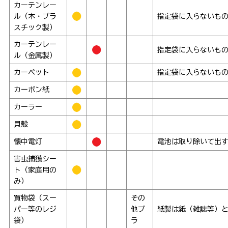
カーテンレー
ル（木・プラ
指定袋に入らないも
スチック製）
カーテンレー
指定袋に入らないも
ル（金属製）
カーペット
指定袋に入らないも
カーボン紙
カーラー
貝殻
懐中電灯
電池は取り除いて出
害虫捕獲シー
ト（家庭用の
み）
買物袋（スー
その
パー等のレジ
他プ
紙製は紙（雑誌等）
袋）
ラ