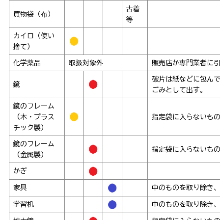
古着
買物袋（布）
等
カイロ（使い
捨て）
化学薬品
取扱対象外
販売店か専門業者に
破片は紙などに包ん
鏡
ごみとして出す。
鏡のフレーム
（木・プラス
指定袋に入らないも
チック製）
鏡のフレーム
指定袋に入らないも
（金属製）
かぎ
家具
中のものを取り除き
学習机
中のものを取り除き