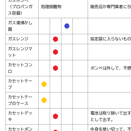
ガスボンベ
（プロパンガ
処理困難物
販売店か専門業者に
ス容器）
ガス湯沸かし
器
ガスレンジ
指定袋に入らないも
ガスレンジマ
ット
カセットコン
ボンベは外して、不
ロ
カセットテー
プ
カセットテー
プのケース
カセットデッ
電池は取り除いて出
キ
として出す。
カセットボン
中身を使い切って、