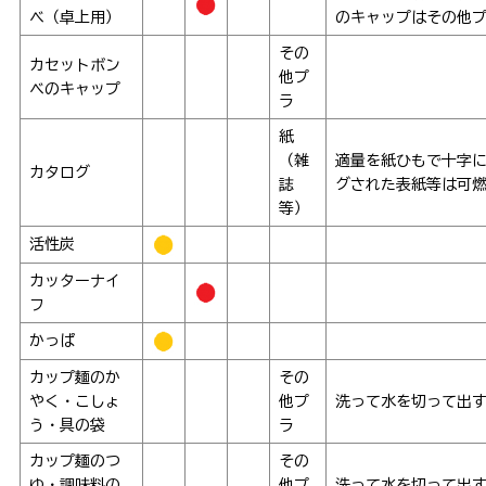
ベ（卓上用）
のキャップはその他
その
カセットボン
他プ
ベのキャップ
ラ
紙
（雑
適量を紙ひもで十字
カタログ
誌
グされた表紙等は可
等）
活性炭
カッターナイ
フ
かっぱ
カップ麺のか
その
やく・こしょ
他プ
洗って水を切って出
う・具の袋
ラ
カップ麺のつ
その
ゆ・調味料の
他プ
洗って水を切って出