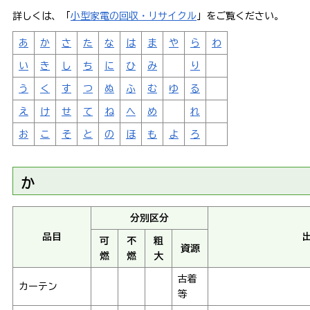
詳しくは、「
小型家電の回収・リサイクル
」をご覧ください。
あ
か
さ
た
な
は
ま
や
ら
わ
い
き
し
ち
に
ひ
み
り
う
く
す
つ
ぬ
ふ
む
ゆ
る
え
け
せ
て
ね
へ
め
れ
お
こ
そ
と
の
ほ
も
よ
ろ
か
分別区分
品目
可
不
粗
資源
燃
燃
大
古着
カーテン
等