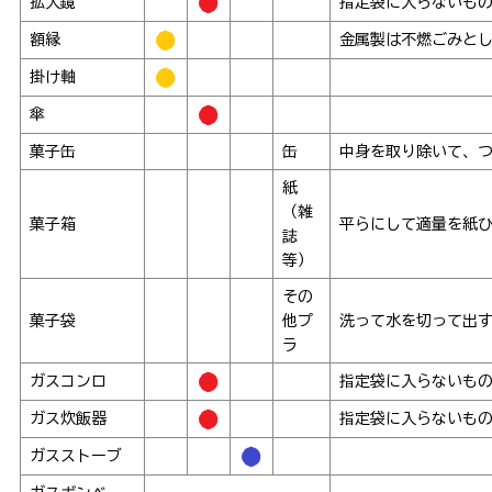
拡大鏡
指定袋に入らないも
額縁
金属製は不燃ごみと
掛け軸
傘
菓子缶
缶
中身を取り除いて、
紙
（雑
菓子箱
平らにして適量を紙
誌
等）
その
菓子袋
他プ
洗って水を切って出
ラ
ガスコンロ
指定袋に入らないも
ガス炊飯器
指定袋に入らないも
ガスストーブ